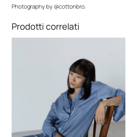
2
0
Photography by @cottonbro.
5
,
€
Prodotti correlati
0
.
0
€
.