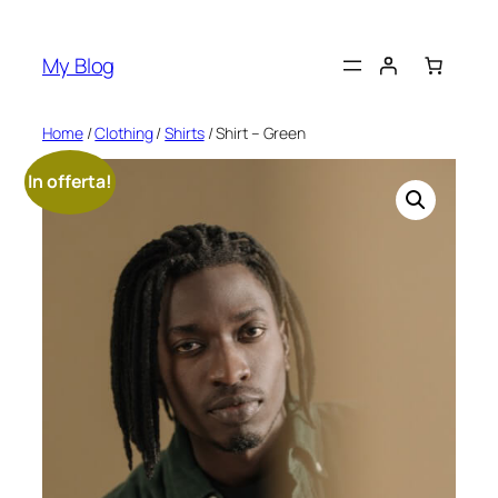
Vai
al
My Blog
contenuto
Home
/
Clothing
/
Shirts
/ Shirt – Green
In offerta!