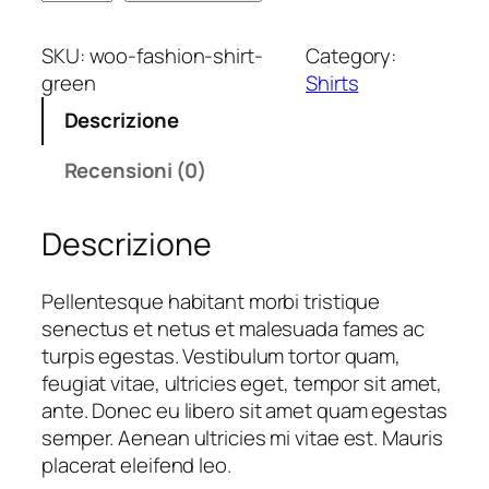
h
r
r
i
e
e
SKU:
woo-fashion-shirt-
Category:
r
z
z
green
Shirts
t
z
z
Descrizione
–
o
o
G
o
a
Recensioni (0)
r
r
t
e
i
t
Descrizione
e
g
u
n
i
a
q
n
l
Pellentesque habitant morbi tristique
u
a
e
senectus et netus et malesuada fames ac
a
l
è
turpis egestas. Vestibulum tortor quam,
n
e
:
feugiat vitae, ultricies eget, tempor sit amet,
t
e
2
ante. Donec eu libero sit amet quam egestas
i
r
0
semper. Aenean ultricies mi vitae est. Mauris
t
a
,
placerat eleifend leo.
à
:
0