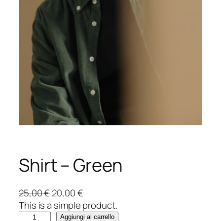
Shirt – Green
I
I
25,00
€
20,00
€
l
l
This is a simple product.
S
p
p
Aggiungi al carrello