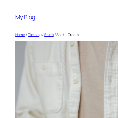
Vai
al
My Blog
contenuto
Home
/
Clothing
/
Shirts
/ Shirt – Cream