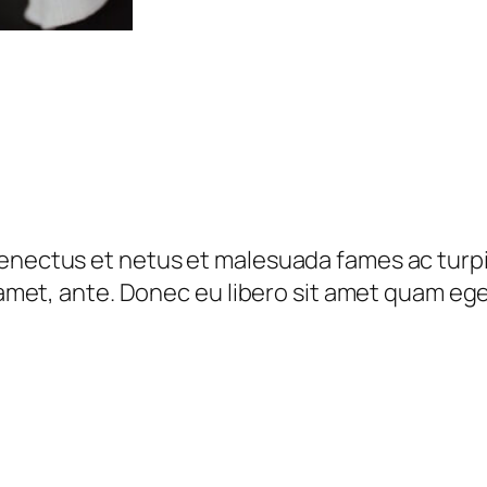
t
à
senectus et netus et malesuada fames ac turp
t amet, ante. Donec eu libero sit amet quam eg