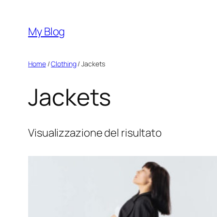
Vai
al
My Blog
contenuto
Home
/
Clothing
/ Jackets
Jackets
Visualizzazione del risultato